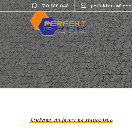
510 388 048
perfektbruk@one
Szukamy do pracy na stanowisko