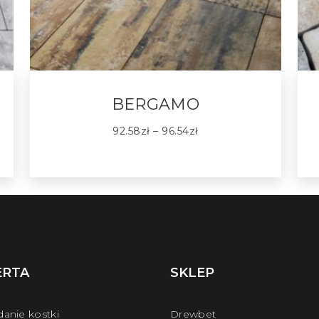
BERGAMO
92.58
zł
–
96.54
zł
ERTA
SKLEP
danie kostki
Drewbet