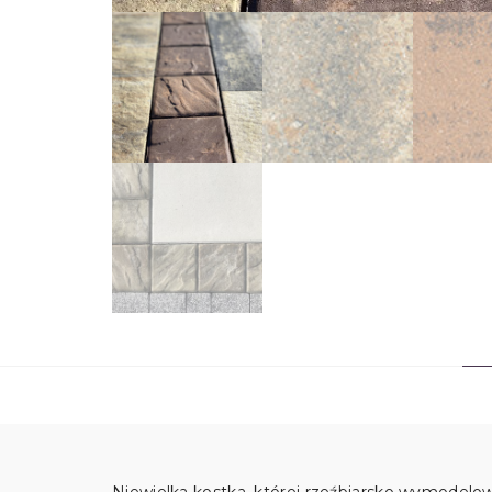
Niewielka kostka, której rzeźbiarsko wymodelo