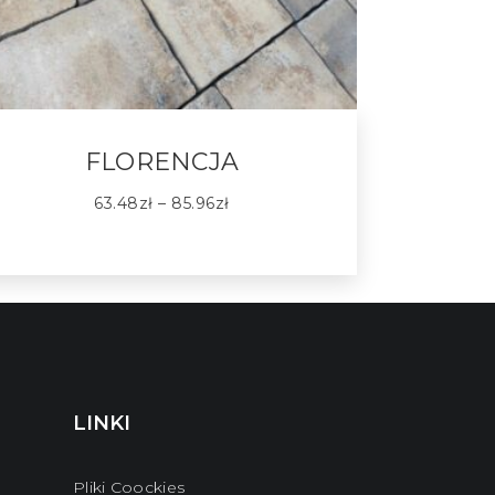
FLORENCJA
63.48
zł
–
85.96
zł
LINKI
Pliki Coockies