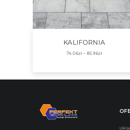
KALIFORNIA
74.06
zł
–
85.96
zł
OF
Ukła