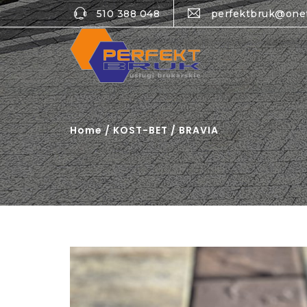
510 388 048
perfektbruk@one
Home
/
KOST-BET
/ BRAVIA