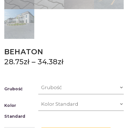
BEHATON
28.75
zł
–
34.38
zł
Grubość
Kolor
Standard