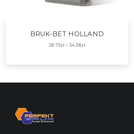
BRUK-BET HOLLAND
28.75
zł
–
34.38
zł