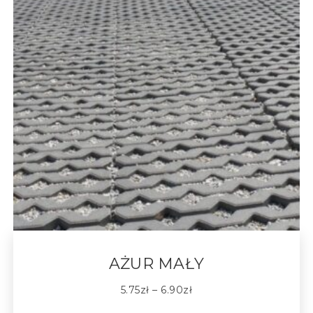
AŻUR MAŁY
5.75
zł
–
6.90
zł