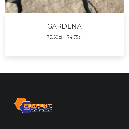
GARDENA
73.60
zł
–
74.75
zł