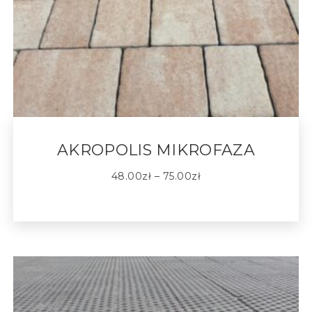
AKROPOLIS MIKROFAZA
48.00
zł
–
75.00
zł