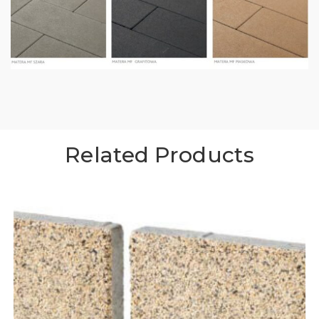
Related Products