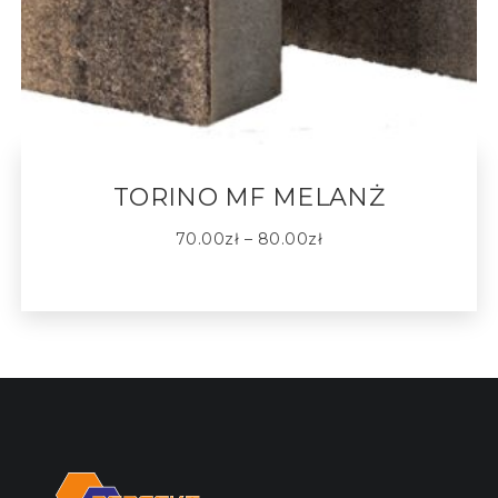
TORINO MF MELANŻ
70.00
zł
–
80.00
zł