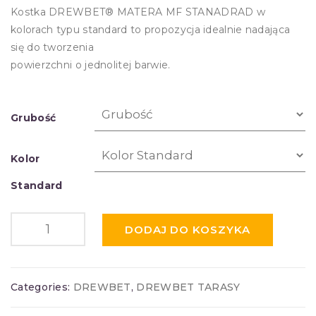
Kostka DREWBET® MATERA MF STANADRAD w
kolorach typu standard to propozycja idealnie nadająca
się do tworzenia
powierzchni o jednolitej barwie.
Grubość
Kolor
Standard
DODAJ DO KOSZYKA
Categories:
DREWBET
,
DREWBET TARASY