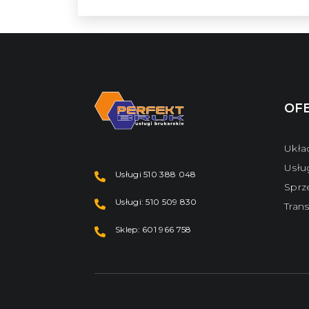
OF
Ukła
Usłu
Usługi 510 388 048
Sprz
Usługi: 510 509 830
Tran
Sklep: 601 966 758