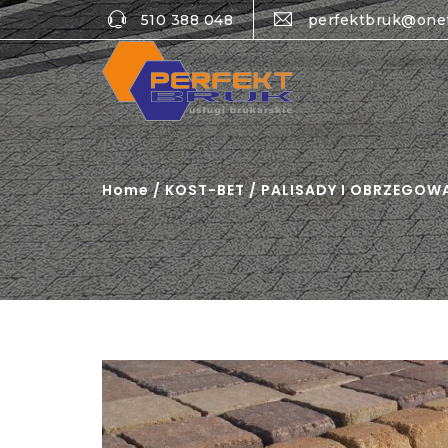
510 388 048
perfektbruk@one
Home
/
KOST-BET
/
PALISADY I OBRZEGOW