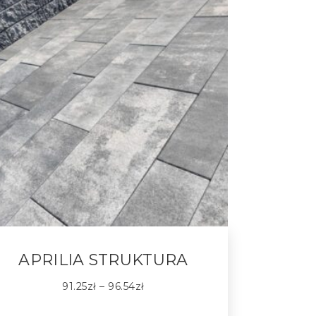
APRILIA STRUKTURA
91.25
zł
–
96.54
zł