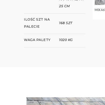
25 CM
ILOŚĆ SZT NA
168 SZT
PALECIE
WAGA PALETY
1020 KG