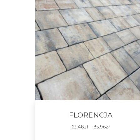
FLORENCJA
63.48
zł
–
85.96
zł