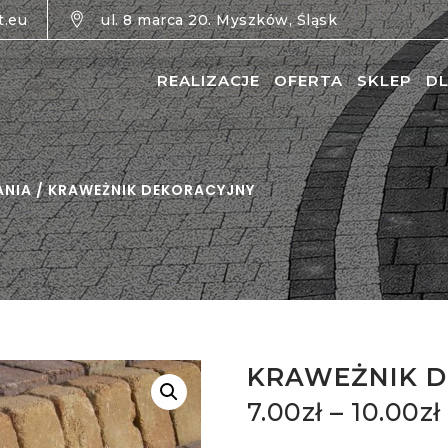
t.eu
ul. 8 marca 20. Myszków, Śląsk
REALIZACJE
OFERTA
SKLEP
DL
ANIA
/ KRAWEŻNIK DEKORACYJNY
KRAWEŻNIK 
7.00
zł
–
10.00
zł