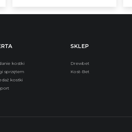
ERTA
SKLEP
danie kostki
Drewbet
gi sprzętem
Kost-Bet
edaż kostki
sport