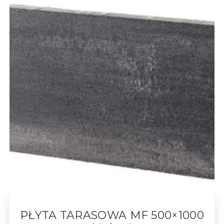
PŁYTA TARASOWA MF 500×1000