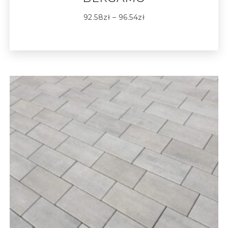
92.58
zł
–
96.54
zł