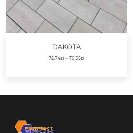
DAKOTA
72.74
zł
–
79.35
zł