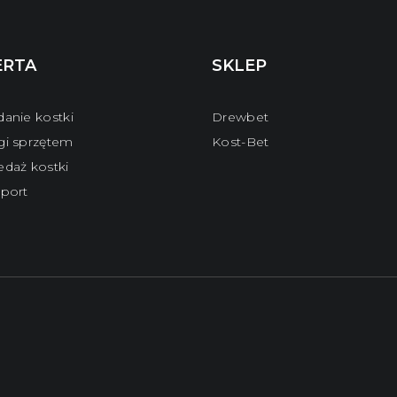
ERTA
SKLEP
danie kostki
Drewbet
gi sprzętem
Kost-Bet
edaż kostki
sport