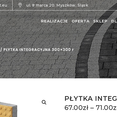
t.eu
ul. 8 marca 20. Myszków, Śląsk
REALIZACJE
OFERTA
SKLEP
DL
/ PŁYTKA INTEGRACYJNA 300×300 r
PŁYTKA INTEG
67.00
zł
–
71.00
z