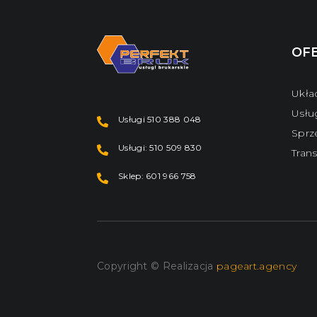
OF
Ukła
Usłu
Usługi 510 388 048
Sprz
Usługi: 510 509 830
Tran
Sklep: 601 966 758
Copyright © Realizacja
pageart.agency