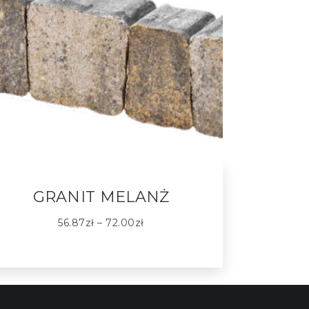
GRANIT MELANŻ
56.87
zł
–
72.00
zł