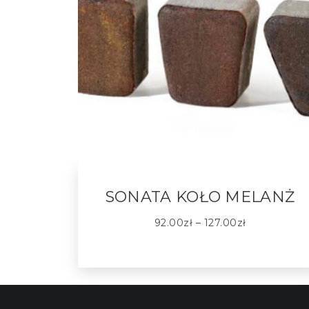
SONATA KOŁO MELANŻ
92.00
zł
–
127.00
zł