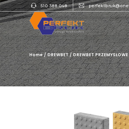
510 388 048
perfektbruk@one
Home
/
DREWBET
/
DREWBET PRZEMYSŁOWE