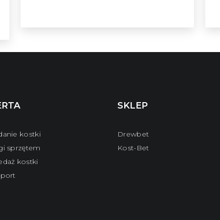
ERTA
SKLEP
danie kostki
Drewbet
gi sprzętem
Kost-Bet
edaż kostki
sport