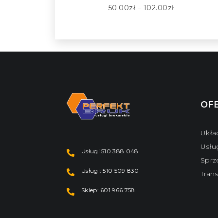
50.00
zł
–
102.00
zł
OF
Ukła
Usłu
Usługi 510 388 048
Sprz
Usługi: 510 509 830
Tran
Sklep: 601 966 758