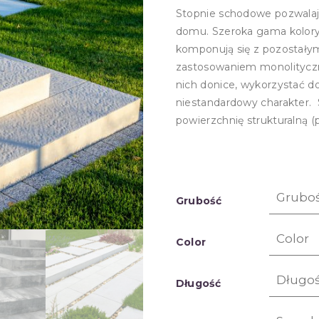
Stopnie schodowe pozwalaj
domu. Szeroka gama koloryst
komponują się z pozostał
zastosowaniem monolitycz
nich donice, wykorzystać d
niestandardowy charakter. 
powierzchnię strukturalną (pa
Grubość
Color
Długość