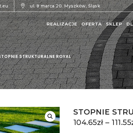
t.eu
ul. 8 marca 20. Myszków, Śląsk
REALIZACJE
OFERTA
SKLEP
DL
STOPNIE STRUKTURALNE ROYAL
STOPNIE STR
104.65
zł
–
111.55