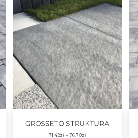
GROSSETO STRUKTURA
71.42
zł
–
76.70
zł