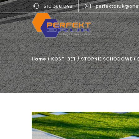
510 388 048
perfektbruk@one
Home
/
KOST-BET
/
STOPNIE SCHODOWE
/ 