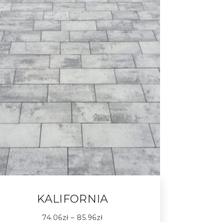
KALIFORNIA
74.06
zł
–
85.96
zł