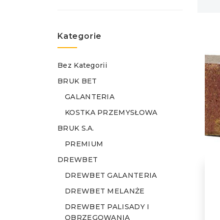
Kategorie
Bez Kategorii
BRUK BET
GALANTERIA
KOSTKA PRZEMYSŁOWA
BRUK S.A.
PREMIUM
DREWBET
DREWBET GALANTERIA
DREWBET MELANŻE
DREWBET PALISADY I
OBRZEGOWANIA