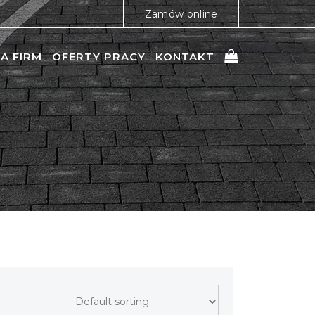
Zamów online
A FIRM
OFERTY PRACY
KONTAKT