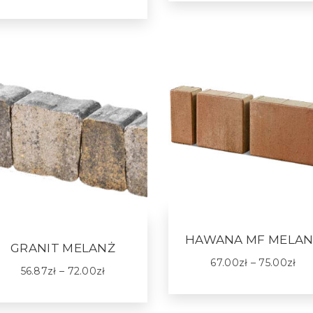
HAWANA MF MELAN
GRANIT MELANŻ
67.00
zł
–
75.00
zł
56.87
zł
–
72.00
zł