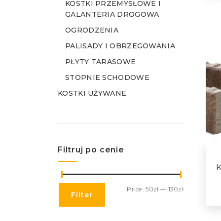
KOSTKI PRZEMYSŁOWE I
GALANTERIA DROGOWA
OGRODZENIA
PALISADY I OBRZEGOWANIA
PŁYTY TARASOWE
STOPNIE SCHODOWE
KOSTKI UŻYWANE
Filtruj po cenie
Price:
50zł
—
130zł
Filter