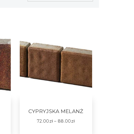
CYPRYJSKA MELANŻ
72.00
zł
–
88.00
zł