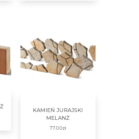
Ż
KAMIEŃ JURAJSKI
MELANŻ
77.00
zł