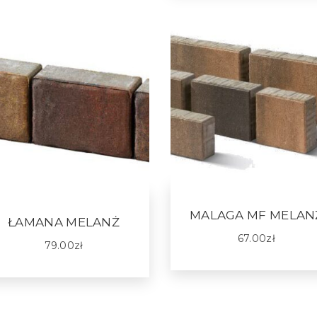
MALAGA MF MELAN
ŁAMANA MELANŻ
67.00
zł
79.00
zł