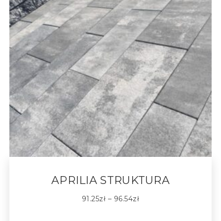
APRILIA STRUKTURA
91.25
zł
–
96.54
zł