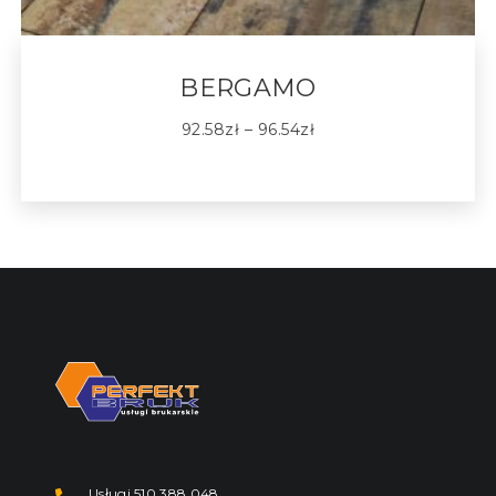
BERGAMO
92.58
zł
–
96.54
zł
Usługi 510 388 048