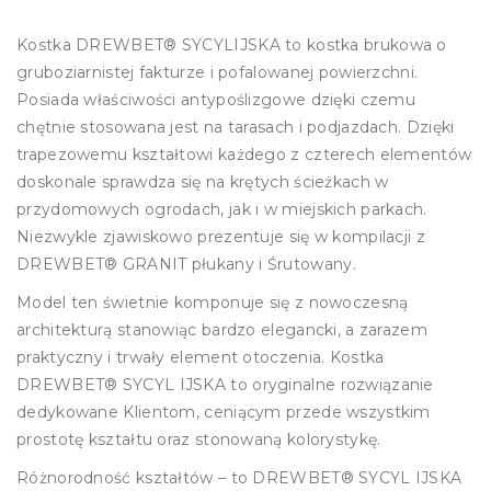
Kostka DREWBET® SYCYLIJSKA to kostka brukowa o
gruboziarnistej fakturze i pofalowanej powierzchni.
Posiada właściwości antypoślizgowe dzięki czemu
chętnie stosowana jest na tarasach i podjazdach. Dzięki
trapezowemu kształtowi każdego z czterech elementów
doskonale sprawdza się na krętych ścieżkach w
przydomowych ogrodach, jak i w miejskich parkach.
Niezwykle zjawiskowo prezentuje się w kompilacji z
DREWBET® GRANIT płukany i Śrutowany.
Model ten świetnie komponuje się z nowoczesną
architekturą stanowiąc bardzo elegancki, a zarazem
praktyczny i trwały element otoczenia. Kostka
DREWBET® SYCYL IJSKA to oryginalne rozwiązanie
dedykowane Klientom, ceniącym przede wszystkim
prostotę kształtu oraz stonowaną kolorystykę.
Różnorodność kształtów – to DREWBET® SYCYL IJSKA