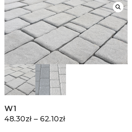
W1
48.30
zł
–
62.10
zł