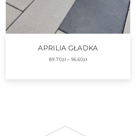
APRILIA GŁADKA
89.70
zł
–
96.60
zł