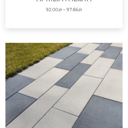
92.00
zł
–
97.86
zł